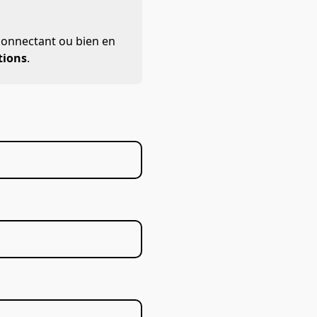
 connectant ou bien en
tions
.