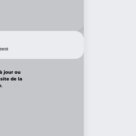
ement
à jour ou
site de la
.