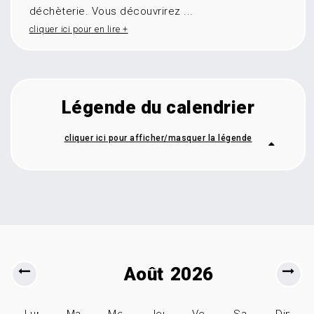
déchèterie. Vous découvrirez ...
cliquer ici pour en lire +
Légende du calendrier
cliquer ici pour afficher/masquer la légende
Créneau disponible
Créneau non disponible, vous êtes placé sur
liste d’attente
La date pour les inscriptions est dépassée
Créneau pas encore ouvert à l'inscription
Il n'y a plus de créneau disponible
Lundi
Mardi
Mercredi
Jeudi
Vendredi
Samedi
Dimanc