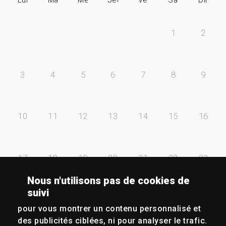
1
2
3
4
5
6
7
8
9
10
11
12
13
14
15
16
17
18
19
20
21
22
23
Nous n'utilisons pas de cookies de
suivi
24
25
26
27
28
29
30
pour vous montrer un contenu personnalisé et
des publicités ciblées, ni pour analyser le trafic.